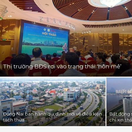
Thị trường BĐS rơi vào trạng thái ‘hôn mê’
Đồng Nai ban hành qui định mới về điều kiện
Bất động 
tách thửa
chỉ xin th