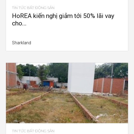
TIN TỨC BẤT ĐỘNG SẢN
HoREA kiến nghị giảm tới 50% lãi vay
cho...
Sharkland
TIN TỨC BẤT ĐỘNG SẢN